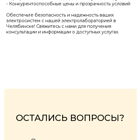
- Конкурентоспособные цены и прозрачность условий
Обеспечьте безопасность и надежность ваших
Я даю согласие на обработку
электросистем с нашей электролабораторией в
персональных данных и
Челябинске! Свяжитесь с нами для получения
соглашаюсь с
политикой
консультации и информации о доступных услугах.
конфиденциальности
сайта.
Заказать звонок