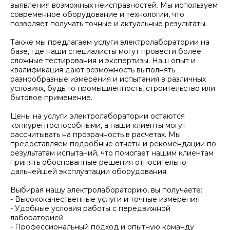
выявления возможных неисправностей. Мы используем
современное оборудование и технологии, что
позволяет получать точные и актуальные результаты.
Также мы предлагаем услуги электролаборатории на
базе, где наши специалисты могут провести более
сложные тестирования и экспертизы. Наш опыт и
квалификация дают возможность выполнять
разнообразные измерения и испытания в различных
условиях, будь то промышленность, строительство или
бытовое применение.
ОСТАЛИСЬ ВОПРОСЫ?
Цены на услуги электролаборатории остаются
конкурентоспособными, а наши клиенты могут
Отправьте заявку и мы
рассчитывать на прозрачность в расчетах. Мы
предоставляем подробные отчеты и рекомендации по
свяжемся с вами так скоро,
результатам испытаний, что помогает нашим клиентам
насколько это возможно
принять обоснованные решения относительно
дальнейшей эксплуатации оборудования.
Выбирая нашу электролабораторию, вы получаете:
- Высококачественные услуги и точные измерения
- Удобные условия работы с передвижной
лабораторией
- Профессиональный подход и опытную команду