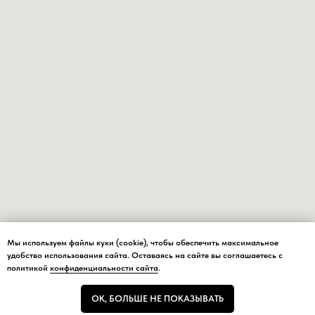
Мы используем файлы куки (cookie), чтобы обеспечить максимальное
Мы используем файлы куки (cookie), чтобы обеспечить максимальное
удобство использования сайта. Оставаясь на сайте вы соглашаетесь с
удобство использования сайта.
политикой
конфиденциальности сайта
.
ОК, БОЛЬШЕ НЕ ПОКАЗЫВАТЬ
ОК, БОЛЬШЕ НЕ ПОКАЗЫВАТЬ