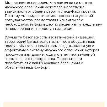
Мы полностью понимаем, что расценка на монтаж
наружного освещения может варьироваться в
Отправьте заявку и мы
зависимости от объема работ и специфики проекта.
свяжемся с вами так скоро,
Поэтому мы придерживаемся прозрачных условий
сотрудничества, предоставляя клиентам всю
насколько это возможно
необходимую информацию по расценкам и предлагаем
готовые решения по доступным ценам.
Улучшите безопасность и эстетический вид вашей
территории! Свяжитесь с нами, чтобы обсудить ваш
проект. Мы готовы помочь вам создать надежную и
эффективную систему наружного освещения, которая
прослужит вам долгие годы и станет неотъемлемой
частью вашего пространства. Позвольте нам
позаботиться о ваших нуждах в освещении и
обеспечить ваш комфорт.
Я даю согласие на обработку
персональных данных и
соглашаюсь с
политикой
конфиденциальности
сайта.
Заказать звонок