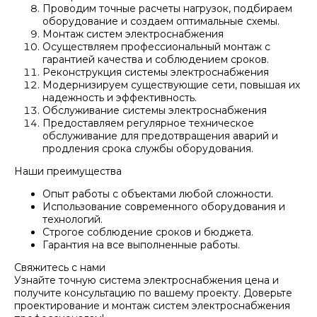
Проводим точные расчеты нагрузок, подбираем
оборудование и создаем оптимальные схемы.
Монтаж систем электроснабжения
Осуществляем профессиональный монтаж с
гарантией качества и соблюдением сроков.
Реконструкция системы электроснабжения
ОСТАЛИСЬ ВОПРОСЫ?
Модернизируем существующие сети, повышая их
надежность и эффективность.
Обслуживание системы электроснабжения
Отправьте заявку и мы
Предоставляем регулярное техническое
обслуживание для предотвращения аварий и
свяжемся с вами так скоро,
продления срока службы оборудования.
насколько это возможно
Наши преимущества
Опыт работы с объектами любой сложности.
Использование современного оборудования и
технологий.
Строгое соблюдение сроков и бюджета.
Гарантия на все выполненные работы.
Свяжитесь с нами
Узнайте точную система электроснабжения цена и
получите консультацию по вашему проекту. Доверьте
Я даю согласие на обработку
проектирование и монтаж систем электроснабжения
персональных данных и