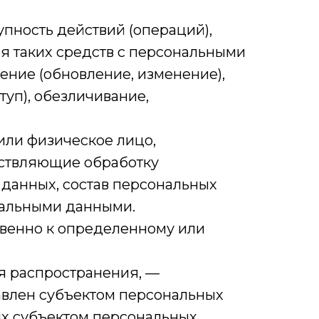
упность действий (операций),
я таких средств с персональными
нение (обновление, изменение),
туп), обезличивание,
или физическое лицо,
ествляющие обработку
данных, состав персональных
нальными данными.
свенно к определенному или
я распространения, —
авлен субъектом персональных
ых субъектом персональных