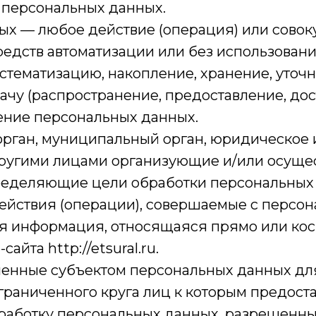
 персональных данных.
ых — любое действие (операция) или совок
едств автоматизации или без использовани
истематизацию, накопление, хранение, уточ
ачу (распространение, предоставление, дос
ение персональных данных.
орган, муниципальный орган, юридическое 
 другими лицами организующие и/или осущ
ределяющие цели обработки персональных 
ействия (операции), совершаемые с персо
ая информация, относящаяся прямо или ко
йта http://etsural.ru.
шенные субъектом персональных данных дл
граниченного круга лиц к которым предост
бработку персональных данных, разрешенн