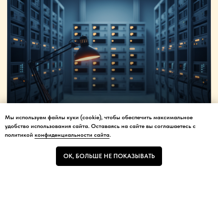
Заказать звонок
Мы используем файлы куки (cookie), чтобы обеспечить максимальное
Мы используем файлы куки (cookie), чтобы обеспечить максимальное
удобство использования сайта. Оставаясь на сайте вы соглашаетесь с
удобство использования сайта.
политикой
конфиденциальности сайта
.
ОК, БОЛЬШЕ НЕ ПОКАЗЫВАТЬ
ОК, БОЛЬШЕ НЕ ПОКАЗЫВАТЬ