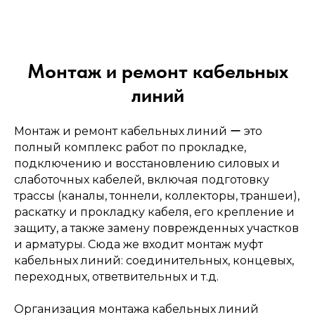
Монтаж
инженерных систем
Монтаж и ремонт кабельных
линий
→
Монтаж и ремонт кабельных линий ー это
полный комплекс работ по прокладке,
подключению и восстановлению силовых и
слаботочных кабелей, включая подготовку
трассы (каналы, тоннели, коллекторы, траншеи),
раскатку и прокладку кабеля, его крепление и
защиту, а также замену поврежденных участков
и арматуры. Сюда же входит монтаж муфт
кабельных линий: соединительных, концевых,
Электролаборатория
переходных, ответвительных и т.д.
и пусконаладка
Организация монтажа кабельных линий