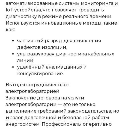
автоматизированные системы мониторинга и
IoT-устройства, что позволяет проводить
диагностику в режиме реального времени.
ОСТАЛИСЬ ВОПРОСЫ?
Используются инновационные методы, такие
как:
Отправьте заявку и мы
частичный разряд для выявления
свяжемся с вами так скоро,
дефектов изоляции,
насколько это возможно
ультразвуковая диагностика кабельных
линий,
удалённый анализ данных и
консультирование.
Выгоды сотрудничества с
электролабораторией
Заключение договора на услуги
электролаборатории — это не только
Я даю согласие на обработку
выполнение требований законодательства, но
персональных данных и
соглашаюсь с
политикой
и залог долговечной и безопасной работы
конфиденциальности
сайта.
энергосистем. Профессионалы оперативно