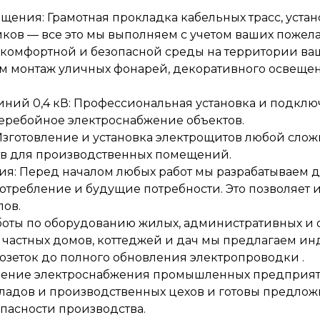
ения: Грамотная прокладка кабельных трасс, устан
ков — все это мы выполняем с учетом ваших пожел
комфортной и безопасной среды на территории ваш
монтаж уличных фонарей, декоративного освещени
иний 0,4 кВ: Профессиональная установка и подкл
еребойное электроснабжение объектов.
 Изготовление и установка электрощитов любой сло
тв для производственных помещений.
я: Перед началом любых работ мы разрабатываем 
потребление и будущие потребности. Это позволяет 
лов.
боты по оборудованию жилых, административных и 
в частных домов, коттеджей и дач мы предлагаем 
озеток до полного обновления электропроводки .
ение электроснабжения промышленных предприят
кладов и производственных цехов и готовы предло
пасности производства.