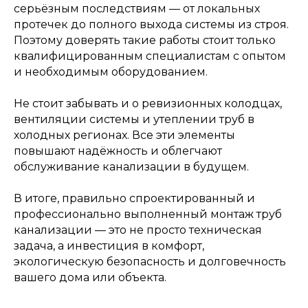
насколько это возможно
серьёзным последствиям — от локальных
протечек до полного выхода системы из строя.
Поэтому доверять такие работы стоит только
квалифицированным специалистам с опытом
и необходимым оборудованием.
Не стоит забывать и о ревизионных колодцах,
вентиляции системы и утеплении труб в
холодных регионах. Все эти элементы
Я даю согласие на обработку
повышают надёжность и облегчают
персональных данных и
соглашаюсь с
политикой
обслуживание канализации в будущем.
конфиденциальности
сайта.
В итоге, правильно спроектированный и
Заказать звонок
профессионально выполненный монтаж труб
канализации — это не просто техническая
задача, а инвестиция в комфорт,
экологическую безопасность и долговечность
вашего дома или объекта.