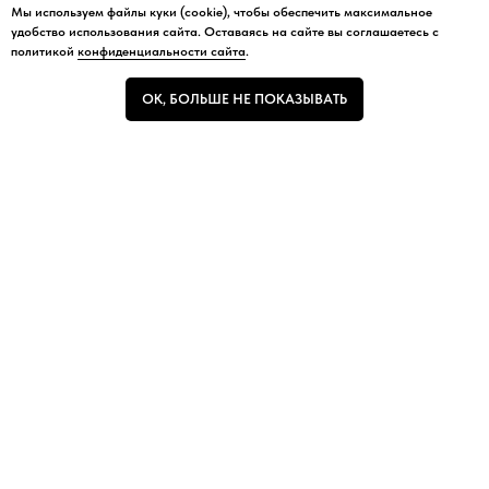
Мы используем файлы куки (cookie), чтобы обеспечить максимальное
Мы используем файлы куки (cookie), чтобы обеспечить максимальное
удобство использования сайта. Оставаясь на сайте вы соглашаетесь с
удобство использования сайта.
политикой
конфиденциальности сайта
.
ОК, БОЛЬШЕ НЕ ПОКАЗЫВАТЬ
ОК, БОЛЬШЕ НЕ ПОКАЗЫВАТЬ