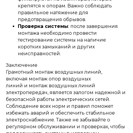
Отправьте заявку и мы
крепятся к опорам. Важно соблюдать
свяжемся с вами так скоро,
правильное натяжение для
насколько это возможно
предотвращения обрывов.
Проверка системы
: после завершения
монтажа необходимо провести
тестирование системы на наличие
коротких замыканий и других
неисправностей.
Заключение
Грамотный монтаж воздушных линий,
Я даю согласие на обработку
включая монтаж опор воздушных
персональных данных и
соглашаюсь с
политикой
линий и монтаж воздушных линий
конфиденциальности
сайта.
электропередач, является залогом надежной и
безопасной работы электрических сетей.
Заказать звонок
Соблюдение всех норм и правил поможет
избежать аварий и обеспечить стабильное
электроснабжение. Также не забывайте о
регулярном обслуживании и проверках, чтобы