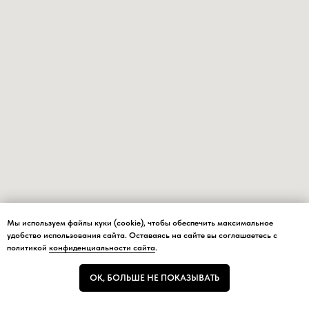
Мы используем файлы куки (cookie), чтобы обеспечить максимальное
Мы используем файлы куки (cookie), чтобы обеспечить максимальное
удобство использования сайта. Оставаясь на сайте вы соглашаетесь с
удобство использования сайта.
политикой
конфиденциальности сайта
.
ОК, БОЛЬШЕ НЕ ПОКАЗЫВАТЬ
ОК, БОЛЬШЕ НЕ ПОКАЗЫВАТЬ