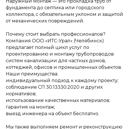
Наружный монтаж — это прокладка труб от
фундамента до септика или городского
коллектора, с обязательным уклоном и защитой
от механических повреждений.
Почему стоит выбрать профессионалов?
Я даю согласие на обработку
персональных данных и
Компания ООО «ИТС-Урал» (Челябинск)
соглашаюсь с
политикой
предлагает полный цикл услуг по
конфиденциальности
сайта.
проектированию и монтажу трубопроводов
систем канализации для частных домов,
Заказать звонок
коттеджей, офисов и промышленных объектов.
Наши преимущества:
индивидуальный подход к каждому проекту;
соблюдение СП 30.13330.2020 и других
нормативов;
использование качественных материалов;
гарантия на монтаж;
выезд инженера на объект бесплатно.
Мы также выполняем ремонт и реконструкцию