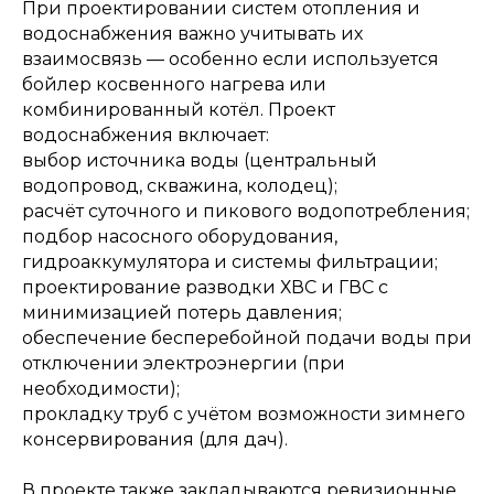
При проектировании систем отопления и
водоснабжения важно учитывать их
взаимосвязь — особенно если используется
бойлер косвенного нагрева или
комбинированный котёл. Проект
водоснабжения включает:
выбор источника воды (центральный
водопровод, скважина, колодец);
расчёт суточного и пикового водопотребления;
подбор насосного оборудования,
гидроаккумулятора и системы фильтрации;
проектирование разводки ХВС и ГВС с
минимизацией потерь давления;
обеспечение бесперебойной подачи воды при
отключении электроэнергии (при
необходимости);
прокладку труб с учётом возможности зимнего
ОСТАЛИСЬ ВОПРОСЫ?
консервирования (для дач).
Отправьте заявку и мы
В проекте также закладываются ревизионные