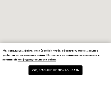
Мы используем файлы куки (cookie), чтобы обеспечить максимальное
Мы используем файлы куки (cookie), чтобы обеспечить максимальное
удобство использования сайта. Оставаясь на сайте вы соглашаетесь с
удобство использования сайта.
политикой
конфиденциальности сайта
.
ОК, БОЛЬШЕ НЕ ПОКАЗЫВАТЬ
ОК, БОЛЬШЕ НЕ ПОКАЗЫВАТЬ