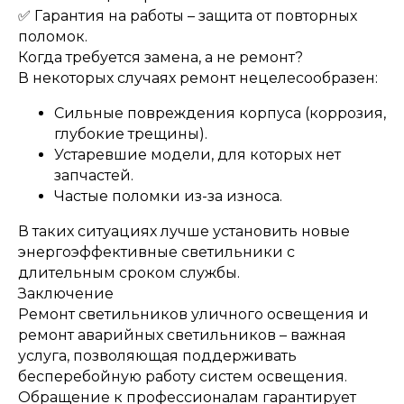
✅ Гарантия на работы – защита от повторных
Я даю согласие на обработку
поломок.
персональных данных и
соглашаюсь с
политикой
Когда требуется замена, а не ремонт?
конфиденциальности
сайта.
В некоторых случаях ремонт нецелесообразен:
Сильные повреждения корпуса (коррозия,
Заказать звонок
глубокие трещины).
Устаревшие модели, для которых нет
запчастей.
Частые поломки из-за износа.
В таких ситуациях лучше установить новые
энергоэффективные светильники с
длительным сроком службы.
Заключение
Ремонт светильников уличного освещения и
ремонт аварийных светильников – важная
услуга, позволяющая поддерживать
бесперебойную работу систем освещения.
Обращение к профессионалам гарантирует