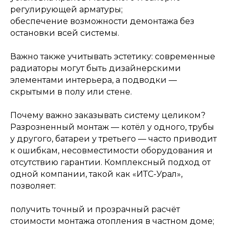
ОСТАЛИСЬ ВОПРОСЫ?
регулирующей арматуры;
обеспечение возможности демонтажа без
остановки всей системы.
Отправьте заявку и мы
свяжемся с вами так скоро,
Важно также учитывать эстетику: современные
насколько это возможно
радиаторы могут быть дизайнерскими
элементами интерьера, а подводки —
скрытыми в полу или стене.
Почему важно заказывать систему целиком?
Разрозненный монтаж — котёл у одного, трубы
у другого, батареи у третьего — часто приводит
к ошибкам, несовместимости оборудования и
Я даю согласие на обработку
отсутствию гарантии. Комплексный подход от
персональных данных и
одной компании, такой как «ИТС-Урал»,
соглашаюсь с
политикой
конфиденциальности
сайта.
позволяет:
получить точный и прозрачный расчёт
Заказать звонок
стоимости монтажа отопления в частном доме;