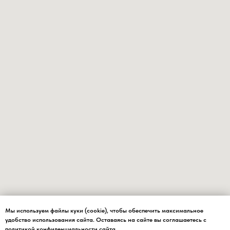
Мы используем файлы куки (cookie), чтобы обеспечить максимальное
Мы используем файлы куки (cookie), чтобы обеспечить максимальное
удобство использования сайта. Оставаясь на сайте вы соглашаетесь с
удобство использования сайта.
политикой
конфиденциальности сайта
.