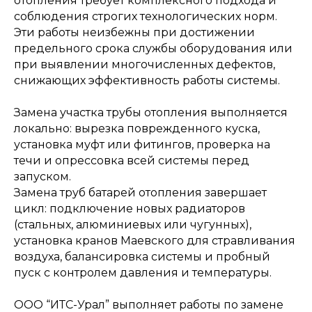
отопления требует комплексного подхода и
соблюдения строгих технологических норм.
Эти работы неизбежны при достижении
предельного срока службы оборудования или
при выявлении многочисленных дефектов,
Техническое
снижающих эффективность работы системы.
обслуживание и ремонт
Замена участка трубы отопления выполняется
локально: вырезка поврежденного куска,
установка муфт или фитингов, проверка на
течи и опрессовка всей системы перед
запуском.
Замена труб батарей отопления завершает
цикл: подключение новых радиаторов
(стальных, алюминиевых или чугунных),
установка кранов Маевского для стравливания
воздуха, балансировка системы и пробный
пуск с контролем давления и температуры.
ООО “ИТС-Урал” выполняет работы по замене